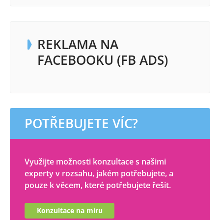
REKLAMA NA
FACEBOOKU (FB ADS)
POTŘEBUJETE VÍC?
Využijte možnosti konzultace s našimi
experty v rozsahu, jakém potřebujete, a
pouze k věcem, které potřebujete řešit.
Konzultace na míru