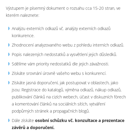
Výstupem je písemný dokument o rozsahu cca 15-20 stran, ve
kterém naleznete:
Analýzu externích odkazů vč. analýzy externích odkazů
konkurence.
Zhodnocení analyzovaného webu z pohledu interních odkazů.
Popis nalezených nedostatků a vysvětlení jejich důsledků.
Sdělíme vám priority nedostatků dle jejich závažnosti.
Získáte srovnání úrovně vašeho webu s konkurencí.
Získáte jasná doporučení, jak postupovat v oblastech, jako
jsou: Registrace do katalogů, výměna odkazů, nákup odkazů,
publikování článků na cizích webech, účast v diskuzních fórech
a komentování článků na sociálních sítích, vytváření
podpůrných stránek a propagačních blogů.
Dále získáte
osobní schůzku vč. konzultace a prezentace
závěrů a doporučení.