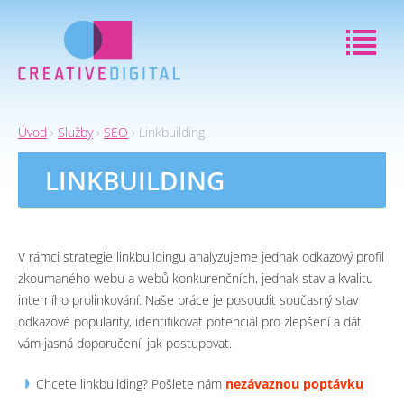
Jump to navigation
Úvod
›
Služby
›
SEO
›
Linkbuilding
JSTE
LINKBUILDING
ZDE
V rámci strategie linkbuildingu analyzujeme jednak odkazový profil
zkoumaného webu a webů konkurenčních, jednak stav a kvalitu
interního prolinkování. Naše práce je posoudit současný stav
odkazové popularity, identifikovat potenciál pro zlepšení a dát
vám jasná doporučení, jak postupovat.
Chcete linkbuilding? Pošlete nám
nezávaznou poptávku