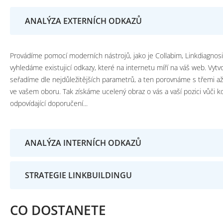
ANALÝZA EXTERNÍCH ODKAZŮ
Provádíme pomocí moderních nástrojů, jako je Collabim, Linkdiagnos
vyhledáme existujicí odkazy, které na internetu míří na váš web. Vytv
seřadíme dle nejdůležitějších parametrů, a ten porovnáme s třemi a
Děláme pomocí technik analýzy informační architektury budeme hodn
ve vašem oboru. Tak získáme ucelený obraz o vás a vaší pozici vůči
prolinkování (odkazů) jednotlivých stránek vašeho webu. Naším cílem
odpovídající doporučení...
vyvodit takové závěry a doporučení, které pomohou vyhledávačům s
tato část se vždy opírá o zjištění nabitá pomocí analýz popsaných vý
následnou indexací webu a zároveň pomohou koncentrovat odkazovou
zkušenosti a znalost nejnovějších trendů a postupů. Součástí strateg
stránek optimální měrou.
ANALÝZA INTERNÍCH ODKAZŮ
výměnu zpětných odkazů s tematicky příbuznými weby, tak pro nákup
době stal takřka nezbytností. V rámci strategie linkbuildingu dáváme
sociálními sítěmi na úrovni odkazů a take požadavky na tzv. online PR
STRATEGIE LINKBUILDINGU
CO DOSTANETE