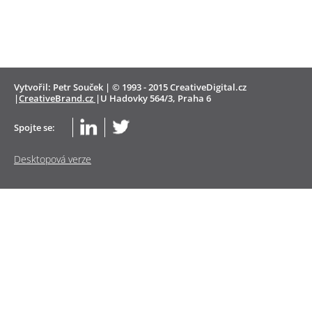
Vytvořil: Petr Souček | © 1993 - 2015 CreativeDigital.cz
|
CreativeBrand.cz
|U Hadovky 564/3, Praha 6
Spojte se:
Desktopová verze